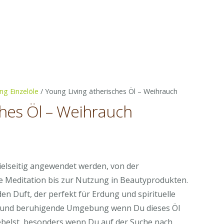
ng Einzelöle
/ Young Living ätherisches Öl – Weihrauch
ches Öl – Weihrauch
panne:
vielseitig angewendet werden, von der
0
e Meditation bis zur Nutzung in Beautyprodukten.
n Duft, der perfekt für Erdung und spirituelle
re und beruhigende Umgebung wenn Du dieses Öl
belst, besonders wenn Du auf der Suche nach