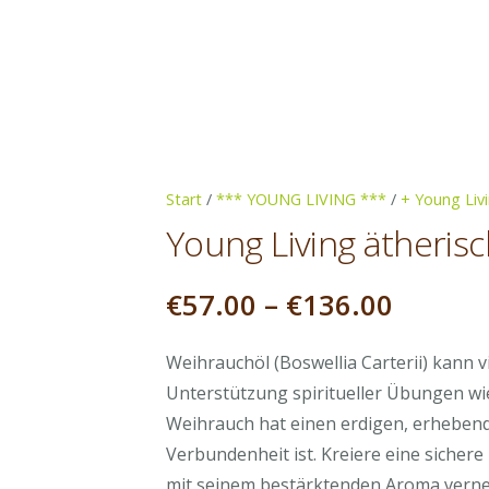
Start
/
*** YOUNG LIVING ***
/
+ Young Livi
Young Living ätheris
Preiss
€
57.00
–
€
136.00
€57.00
bis
Weihrauchöl (Boswellia Carterii) kann 
€136.0
Unterstützung spiritueller Übungen wi
Weihrauch hat einen erdigen, erhebende
Verbundenheit ist. Kreiere eine siche
mit seinem bestärktenden Aroma verne