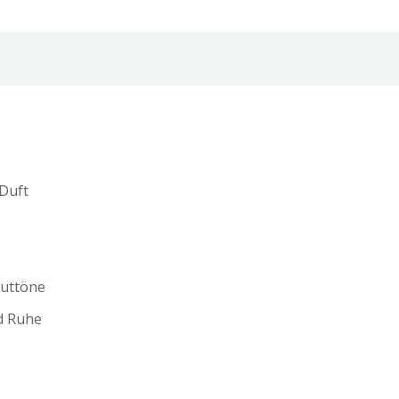
Öl
-
Weihrauch
Menge
 Duft
auttöne
d Ruhe