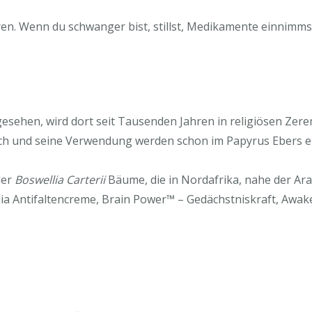
n. Wenn du schwanger bist, stillst, Medikamente einnimmst 
ngesehen, wird dort seit Tausenden Jahren in religiösen Z
uch und seine Verwendung werden schon im Papyrus Ebers 
der
Boswellia Carterii
Bäume, die in Nordafrika, nahe der Ar
llia Antifaltencreme, Brain Power™ – Gedächstniskraft, Awa