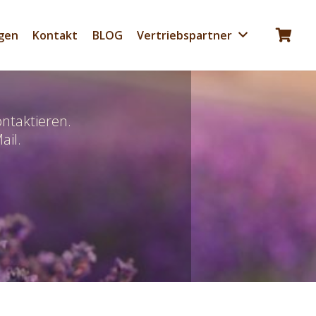
gen
Kontakt
BLOG
Vertriebspartner
Es befinden sich keine Produkte im Warenkorb.
ntaktieren.
ail.