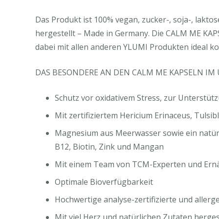
Das Produkt ist 100% vegan, zucker-, soja-, lakto
hergestellt – Made in Germany. Die CALM ME KAP
dabei mit allen anderen YLUMI Produkten ideal k
DAS BESONDERE AN DEN CALM ME KAPSELN IM 
Schutz vor oxidativem Stress, zur Unterstü
Mit zertifiziertem Hericium Erinaceus, Tul
Magnesium aus Meerwasser sowie ein natürlic
B12, Biotin, Zink und Mangan
Mit einem Team von TCM-Experten und Ernä
Optimale Bioverfügbarkeit
Hochwertige analyse-zertifizierte und aller
Mit viel Herz und natürlichen Zutaten herges