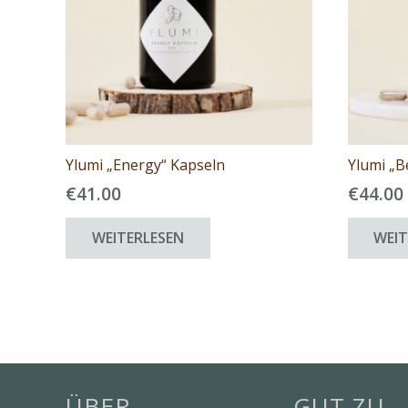
Ylumi „Energy“ Kapseln
Ylumi „B
€
41.00
€
44.00
WEITERLESEN
WEIT
ÜBER
GUT ZU