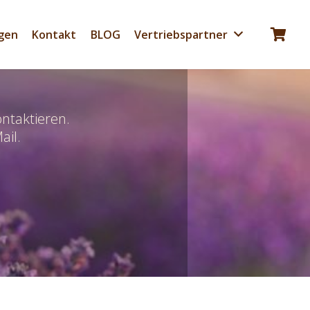
gen
Kontakt
BLOG
Vertriebspartner
Es befinden sich keine Produkte im Warenkorb.
ntaktieren.
ail.