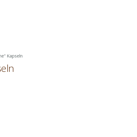
me“ Kapseln
seln