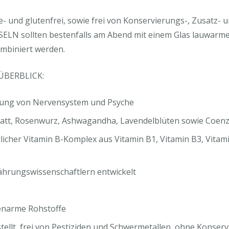
se- und glutenfrei, sowie frei von Konservierungs-, Zusatz-
SELN sollten bestenfalls am Abend mit einem Glas lauwa
ombiniert werden.
ÜBERBLICK:
tzung von Nervensystem und Psyche
siblatt, Rosenwurz, Ashwagandha, Lavendelblüten sowie Coe
her Vitamin B-Komplex aus Vitamin B1, Vitamin B3, Vitamin
hrungswissenschaftlern entwickelt
genarme Rohstoffe
tellt, frei von Pestiziden und Schwermetallen, ohne Konser