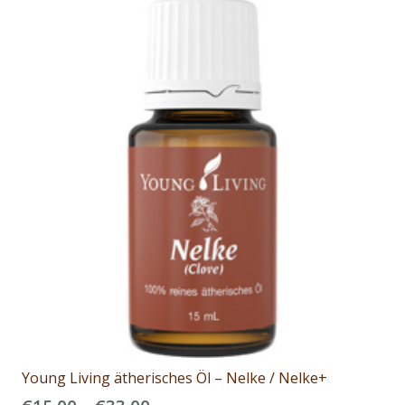
Varianten
auf.
Die
Optionen
können
auf
der
Produktseite
gewählt
werden
Young Living ätherisches Öl – Nelke / Nelke+