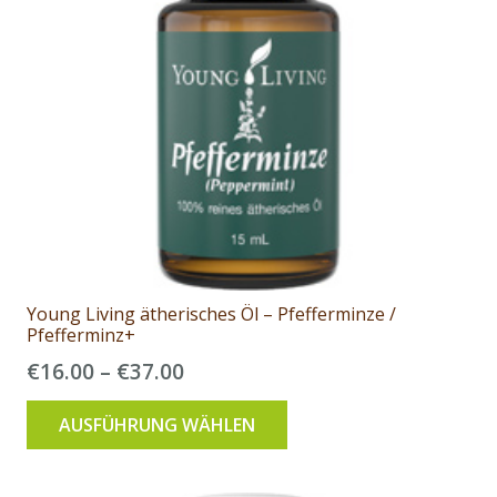
Young Living ätherisches Öl – Pfefferminze /
Pfefferminz+
Preisspanne:
€
16.00
–
€
37.00
€16.00
Dieses
AUSFÜHRUNG WÄHLEN
bis
Produkt
€37.00
weist
mehrere