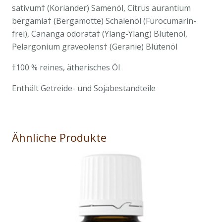
sativum† (Koriander) Samenöl, Citrus aurantium
bergamia† (Bergamotte) Schalenöl (Furocumarin-
frei), Cananga odorata† (Ylang-Ylang) Blütenöl,
Pelargonium graveolens† (Geranie) Blütenöl
†100 % reines, ätherisches Öl
Enthält Getreide- und Sojabestandteile
Ähnliche Produkte