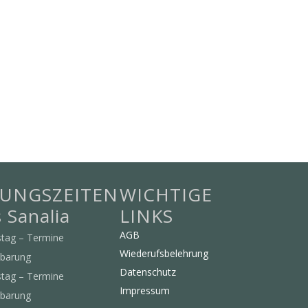
UNGSZEITEN
WICHTIGE
s Sanalia
LINKS
AGB
tag – Termine
Wiederufsbelehrung
nbarung
Datenschutz
ag – Termine
Impressum
nbarung