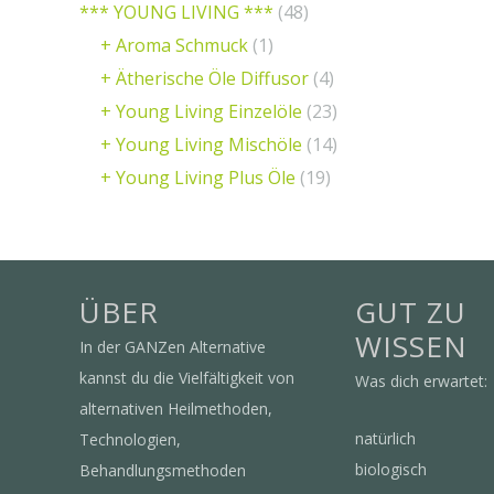
*** YOUNG LIVING ***
(48)
+ Aroma Schmuck
(1)
+ Ätherische Öle Diffusor
(4)
+ Young Living Einzelöle
(23)
+ Young Living Mischöle
(14)
+ Young Living Plus Öle
(19)
ÜBER
GUT ZU
WISSEN
In der GANZen Alternative
kannst du die Vielfältigkeit von
Was dich erwartet:
alternativen Heilmethoden,
natürlich
Technologien,
biologisch
Behandlungsmethoden