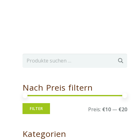
Suchen
nach:
Nach Preis filtern
Min.
Max.
FILTER
Preis:
€10
—
€20
Preis
Preis
Kategorien