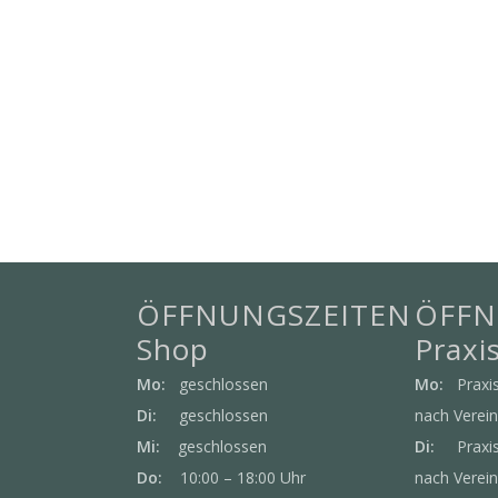
ÖFFNUNGSZEITEN
ÖFFN
Shop
Praxi
Mo:
geschlossen
Mo:
Praxis
Di:
geschlossen
nach Verei
Mi:
geschlossen
Di:
Praxist
Do:
10:00 – 18:00 Uhr
nach Verei