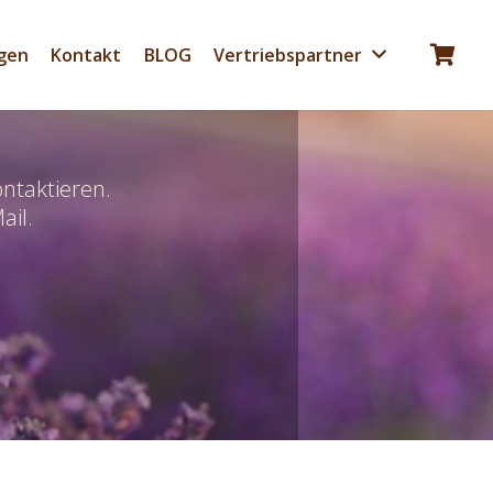
gen
Kontakt
BLOG
Vertriebspartner
Es befinden sich keine Produkte im Warenkorb.
ntaktieren.
ail.